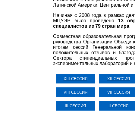
Латинской Америки, Центральной и 
Начиная с 2008 года в рамках де
МЦУЭР было проведено
13 об
специалистов из 79 стран мира
.
Совместная образовательная про
руководства Организации Объедин
итогам сессий Генеральной ко
положительных отзывов и благод
Сектора стипендиальных про
экспериментальных лабораторий и 
XIII СЕССИЯ
XII СЕССИЯ
VIII СЕССИЯ
VII СЕССИЯ
III СЕССИЯ
II СЕССИЯ