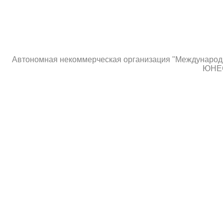
Автономная некоммерческая организация "Международны
ЮНЕС