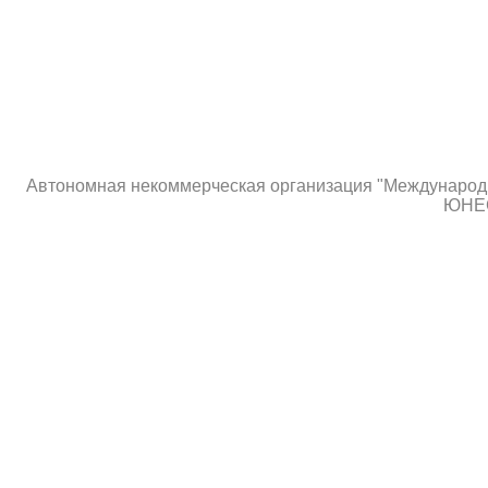
Автономная некоммерческая организация "Международны
ЮНЕС