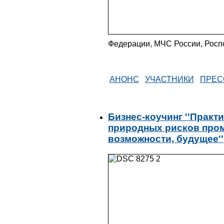
Федерации, МЧС России, Роспо
АНОНС
УЧАСТНИКИ
ПРЕС
Бизнес-коучинг ''Практ
природных рисков про
возможности, будущее''