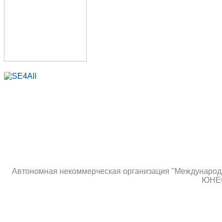
Автономная некоммерческая организация "Международны
ЮНЕС