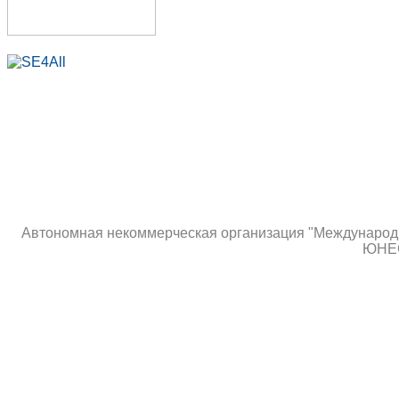
Автономная некоммерческая организация "Международны
ЮНЕС