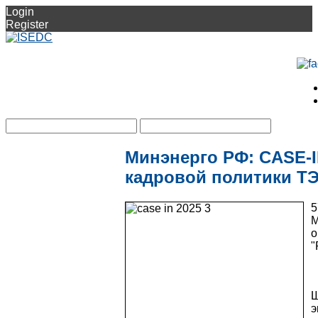
Login
Register
Минэнерго РФ: CASE-
кадровой политики Т
5
М
о
"
Ш
э