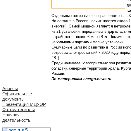
до
Ка
Отдельные ветровые зоны расположены в Ка
На сегодня в России насчитывается около 
энергии). Самой мощной является ветроэлек
из 21 установки, переданных в дар властя
выработка — около 6 млн кВтч. Помимо сет
небольшими партиями малые установки.
Суммарные цели по развитию в России исп
ветровых электростанций к 2020 году поря
ГВт).
Среди наиболее благоприятных зон развит
области), северные территории Урала, Кург
России.
По материалам energo-news.ru
Анонсы
Официальные
документы
Презентация МЦУЭР
Фотоматериалы
Научная
деятельность