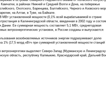
 Камчатки, в районах Нижней и Средней Волги и Дона, на побережье
спийского, Охотского, Баренцева, Балтийского, Черного и Азовского мор
релии, на Алтае, в Туве, на Байкале.
18 МВт установленной мощности (0,1% всей вырабатываемой в стране
тростанция в Калининградской области, введенная в 2002 году и состо
ми Дании. Ее суммарная мощность составляет 5,1 МВт, среднегодовая
евых ветроэнергетических установок, в России созданы и выпускаются
ользования возобновляемых источников энергии подразумевают долю
дка 1% (17,5 млрд кВтч при суммарной установленной мощности станций 
ия ветроэнергетики выделяют Северо-Запад (Мурманскую и Ленинградск
анскую область, республику Калмыкию, Краснодарский край, Дальний Во