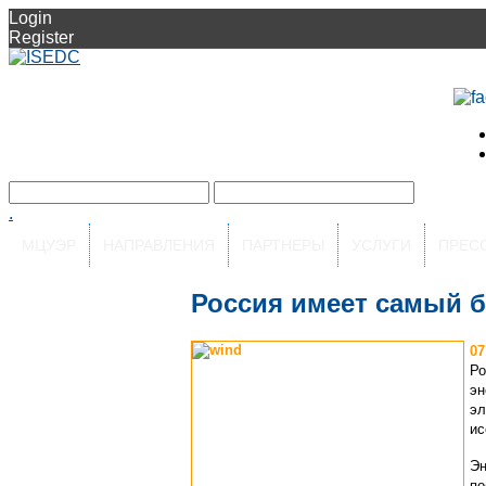
Login
Register
.
МЦУЭР
НАПРАВЛЕНИЯ
ПАРТНЕРЫ
УСЛУГИ
ПРЕС
Россия имеет самый 
07
Ро
эн
эл
ис
Эн
по