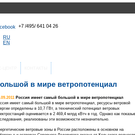
+7 /495/ 641 04 26
RU
EN
С-ЦЕНТР
КОНТАКТЫ
большой в мире ветропотенциал
.09.2011
Россия имеет самый большой в мире ветропотенциал
ссия имеет самый большой в мире ветропотенциал, ресурсы ветровой
ергии определены в 10,7 ГВт, а технический потенциал ветровых
ектростанций оценивается в 2 469,4 млрд кВтч в год. Однако как показы
следования, реализованы эти возможности незначительно.
ергетические ветровые зоны в России расположены в основном на
бережье и островах Северного Ледовитого океана от Кольского полуост