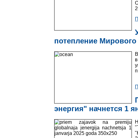
О
2
П
потепление Мирового
В
у
п
П
энергия" начнется 1 я
"
"