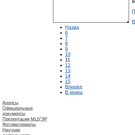
к
П
В
Назад
6
7
8
9
10
11
12
13
14
15
Вперёд
В конец
Анонсы
Официальные
документы
Презентация МЦУЭР
Фотоматериалы
Научная