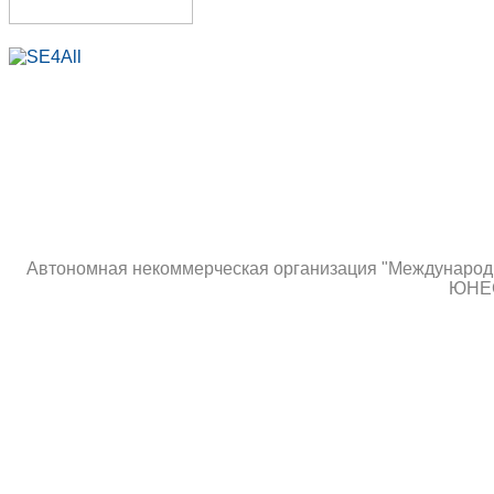
Автономная некоммерческая организация "Международны
ЮНЕС