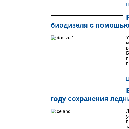
П
биодизеля с помощью
У
м
р
Б
п
п
П
году сохранения ледн
Л
у
в
т