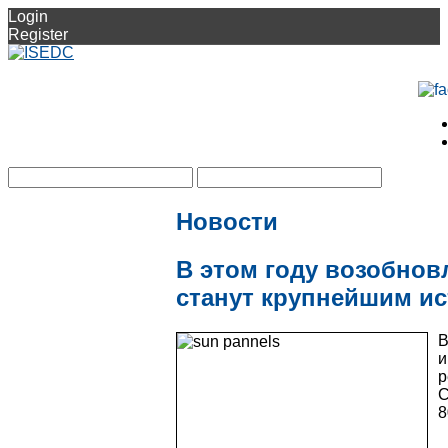
Login
Register
Новости
В этом году возобно
станут крупнейшим и
В
и
р
С
8