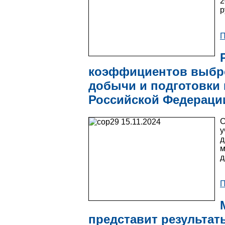
2
р
П
коэффициентов выбро
добычи и подготовки 
Российской Федераци
С
у
д
м
д
П
представит результат