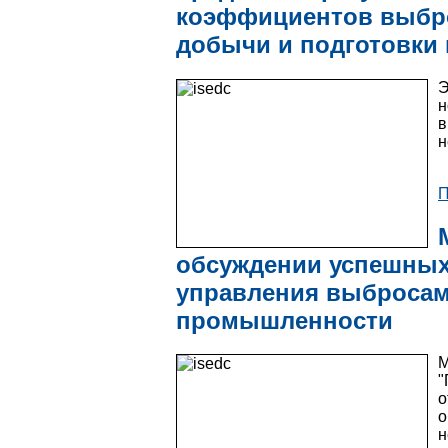
коэффициентов выбро
добычи и подготовки 
Э
н
в
н
П
обсуждении успешных
управления выбросам
промышленности
М
"
о
н